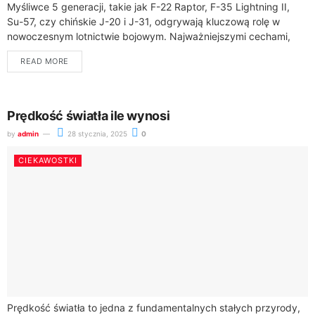
Myśliwce 5 generacji, takie jak F-22 Raptor, F-35 Lightning II,
Su-57, czy chińskie J-20 i J-31, odgrywają kluczową rolę w
nowoczesnym lotnictwie bojowym. Najważniejszymi cechami,
które je wyróżniają, są zaawansowane...
READ MORE
Prędkość światła ile wynosi
by
admin
28 stycznia, 2025
0
CIEKAWOSTKI
Prędkość światła to jedna z fundamentalnych stałych przyrody,