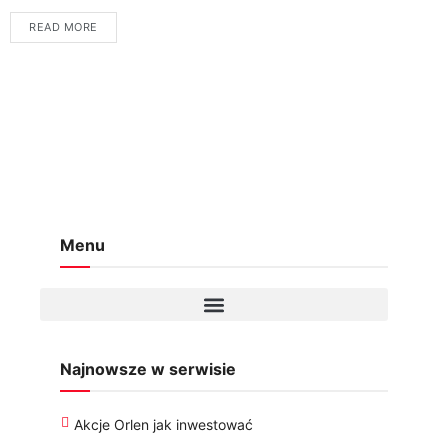
charakteryzują się specyficznym poczuciem humoru,...
READ MORE
Menu
Najnowsze w serwisie
Akcje Orlen jak inwestować