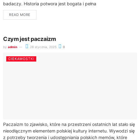
badaczy. Historia potwora jest bogata i pełna
niejednoznaczności, z pierwszymi wzmiankami sięgającymi
READ MORE
średniowiecza,...
Czym jest paczaizm
by
admin
28 stycznia, 2025
0
CIEKAWOSTKI
Paczaizm to zjawisko, które na przestrzeni ostatnich lat stało się
nieodłącznym elementem polskiej kultury internetu. Wywodzi się
z potrzeby tworzenia i udostępniania polskich memów, które