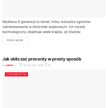
Myśliwce 6 generacji to temat, który wzbudza ogromne
zainteresowanie w lotnictwie wojskowym. Ich rozwój
technologiczny obejmuje wiele krajów, od Stanów
Zjednoczonych po Europę, Rosję i Azję. W USA kluczowym
READ MORE
programem...
Jak obliczać procenty w prosty sposób
by
admin
28 stycznia, 2025
0
CIEKAWOSTKI