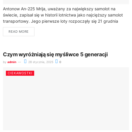
Antonow An-225 Mrija, uważany za największy samolot na
świecie, zapisał się w historii lotnictwa jako najcięższy samolot
transportowy. Jego pierwsze loty rozpoczęły się 21 grudnia
1988 roku, a podczas swojej...
READ MORE
Czym wyróżniają się myśliwce 5 generacji
by
admin
28 stycznia, 2025
0
CIEKAWOSTKI