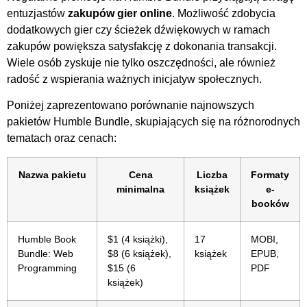
entuzjastów
zakupów gier online
. Możliwość zdobycia
dodatkowych gier czy ścieżek dźwiękowych w ramach
zakupów powiększa satysfakcję z dokonania transakcji.
Wiele osób zyskuje nie tylko oszczędności, ale również
radość z wspierania ważnych inicjatyw społecznych.
Poniżej zaprezentowano porównanie najnowszych
pakietów Humble Bundle, skupiających się na różnorodnych
tematach oraz cenach:
Nazwa pakietu
Cena
Liczba
Formaty
minimalna
książek
e-
booków
Humble Book
$1 (4 książki),
17
MOBI,
Bundle: Web
$8 (6 książek),
książek
EPUB,
Programming
$15 (6
PDF
książek)