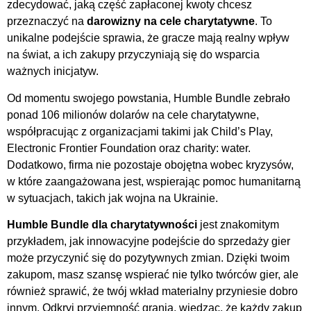
zdecydować, jaką część zapłaconej kwoty chcesz
przeznaczyć na
darowizny na cele charytatywne
. To
unikalne podejście sprawia, że gracze mają realny wpływ
na świat, a ich zakupy przyczyniają się do wsparcia
ważnych inicjatyw.
Od momentu swojego powstania, Humble Bundle zebrało
ponad 106 milionów dolarów na cele charytatywne,
współpracując z organizacjami takimi jak Child’s Play,
Electronic Frontier Foundation oraz charity: water.
Dodatkowo, firma nie pozostaje obojętna wobec kryzysów,
w które zaangażowana jest, wspierając pomoc humanitarną
w sytuacjach, takich jak wojna na Ukrainie.
Humble Bundle dla charytatywności
jest znakomitym
przykładem, jak innowacyjne podejście do sprzedaży gier
może przyczynić się do pozytywnych zmian. Dzięki twoim
zakupom, masz szansę wspierać nie tylko twórców gier, ale
również sprawić, że twój wkład materialny przyniesie dobro
innym. Odkryj przyjemność grania, wiedząc, że każdy zakup