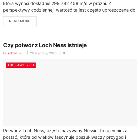
która wynosi dokładnie 299 792 458 m/s w próżni. Z
perspektywy codziennej, wartość ta jest często uproszczana do
300 000 km/s, co...
READ MORE
Czy potwór z Loch Ness istnieje
by
admin
28 stycznia, 2025
0
CIEKAWOSTKI
Potwór z Loch Ness, często nazywany Nessie, to tajemnicza
postać, która od wieków fascynuje poszukiwaczy przygód i