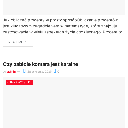
Jak obliczać procenty w prosty sposóbObliczanie procentów
jest kluczowym zagadnieniem w matematyce, które znajduje
zastosowanie w wielu aspektach życia codziennego. Procent to
termin używany do wyrażania części całości, co jest...
READ MORE
Czy zabicie komara jest karalne
by
admin
28 stycznia, 2025
0
CIEKAWOSTKI