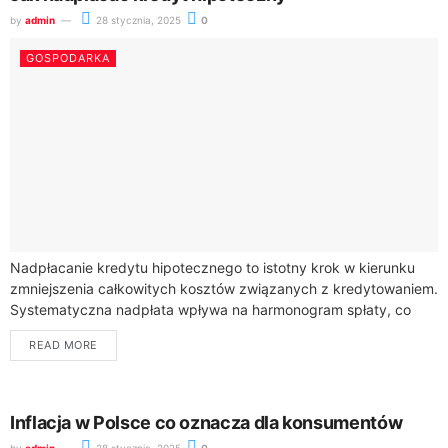
by
admin
28 stycznia, 2025
0
GOSPODARKA
Nadpłacanie kredytu hipotecznego to istotny krok w kierunku
zmniejszenia całkowitych kosztów związanych z kredytowaniem.
Systematyczna nadpłata wpływa na harmonogram spłaty, co
prowadzi do szybszej redukcji kapitału pozostałego do spłaty.
READ MORE
Dzięki...
Inflacja w Polsce co oznacza dla konsumentów
by
admin
28 stycznia, 2025
0