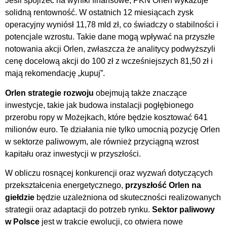
Jeśli spojrzeć na wyniki finansowe, PKN Orlen wykazuje
solidną rentowność. W ostatnich 12 miesiącach zysk
operacyjny wyniósł 11,78 mld zł, co świadczy o stabilności i
potencjale wzrostu. Takie dane mogą wpływać na przyszłe
notowania akcji Orlen, zwłaszcza że analitycy podwyższyli
cenę docelową akcji do 100 zł z wcześniejszych 81,50 zł i
mają rekomendację „kupuj”.
Orlen strategie rozwoju
obejmują także znaczące
inwestycje, takie jak budowa instalacji pogłębionego
przerobu ropy w Możejkach, które będzie kosztować 641
milionów euro. Te działania nie tylko umocnią pozycję Orlen
w sektorze paliwowym, ale również przyciągną wzrost
kapitału oraz inwestycji w przyszłości.
W obliczu rosnącej konkurencji oraz wyzwań dotyczących
przekształcenia energetycznego,
przyszłość Orlen na
giełdzie
będzie uzależniona od skuteczności realizowanych
strategii oraz adaptacji do potrzeb rynku.
Sektor paliwowy
w Polsce
jest w trakcie ewolucji, co otwiera nowe