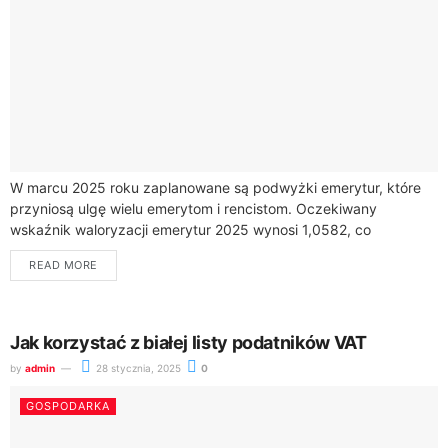
W marcu 2025 roku zaplanowane są podwyżki emerytur, które
przyniosą ulgę wielu emerytom i rencistom. Oczekiwany
wskaźnik waloryzacji emerytur 2025 wynosi 1,0582, co
przekłada się na wzrost świadczeń o 5,82%....
READ MORE
Jak korzystać z białej listy podatników VAT
by
admin
28 stycznia, 2025
0
GOSPODARKA