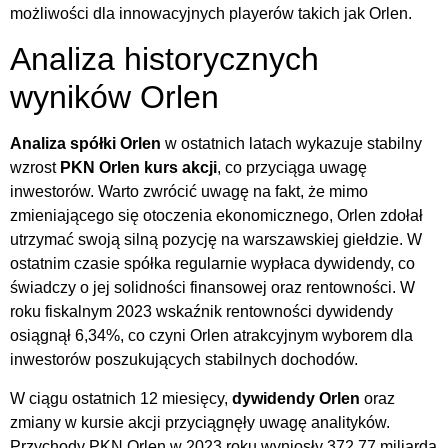
możliwości dla innowacyjnych playerów takich jak Orlen.
Analiza historycznych
wyników Orlen
Analiza spółki Orlen
w ostatnich latach wykazuje stabilny
wzrost
PKN Orlen kurs akcji
, co przyciąga uwagę
inwestorów. Warto zwrócić uwagę na fakt, że mimo
zmieniającego się otoczenia ekonomicznego, Orlen zdołał
utrzymać swoją silną pozycję na warszawskiej giełdzie. W
ostatnim czasie spółka regularnie wypłaca dywidendy, co
świadczy o jej solidności finansowej oraz rentowności. W
roku fiskalnym 2023 wskaźnik rentowności dywidendy
osiągnął 6,34%, co czyni Orlen atrakcyjnym wyborem dla
inwestorów poszukujących stabilnych dochodów.
W ciągu ostatnich 12 miesięcy,
dywidendy Orlen
oraz
zmiany w kursie akcji przyciągnęły uwagę analityków.
Przychody PKN Orlen w 2023 roku wyniosły 372,77 miliarda