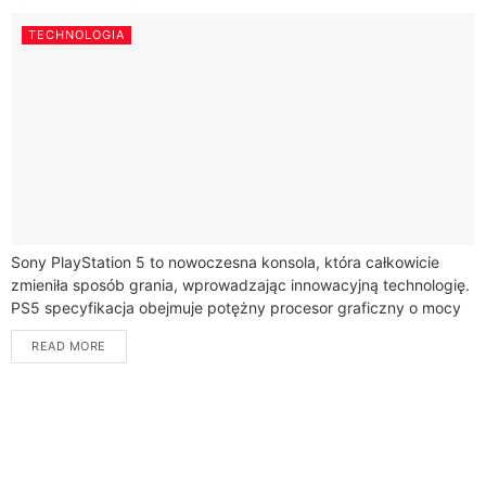
TECHNOLOGIA
Sony PlayStation 5 to nowoczesna konsola, która całkowicie
zmieniła sposób grania, wprowadzając innowacyjną technologię.
PS5 specyfikacja obejmuje potężny procesor graficzny o mocy
10,28 teraflopa oraz procesor AMD Zen 2 z...
READ MORE