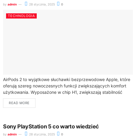
by
admin
28 stycznia, 2025
0
TECHNOLOGIA
AirPods 2 to wyjątkowe słuchawki bezprzewodowe Apple, które
oferują szereg nowoczesnych funkcji zwiększających komfort
użytkowania. Wyposażone w chip H1, zwiększają stabilność
połączenia Bluetooth oraz redukują opóźnienia, co jest kluczowe
READ MORE
dla...
Sony PlayStation 5 co warto wiedzieć
by
admin
28 stycznia, 2025
0