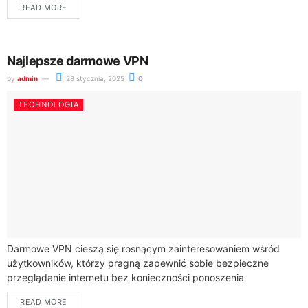
READ MORE
Najlepsze darmowe VPN
by
admin
28 stycznia, 2025
0
TECHNOLOGIA
Darmowe VPN cieszą się rosnącym zainteresowaniem wśród
użytkowników, którzy pragną zapewnić sobie bezpieczne
przeglądanie internetu bez konieczności ponoszenia
dodatkowych kosztów. Wśród dostępnych opcji wyróżnia się
READ MORE
Proton VPN, który oferuje nieograniczony...