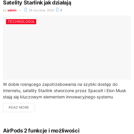
Satelity Starlink jak działają
by
admin
28 stycznia, 2025
0
TECHNOLOGIA
W dobie rosnącego zapotrzebowania na szybki dostęp do
internetu, satelity Starlink stworzone przez SpaceX i Elon Musk
stają się kluczowym elementem innowacyjnego systemu
satelitarnego. Dzięki rozmieszczeniu tysięcy małych satelitów
READ MORE
na...
AirPods 2 funkcje i możliwości