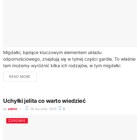
Migdałki, będące kluczowym elementem układu
odpornościowego, znajdują się w tylnej części gardła. To właśnie
tam możemy wyróżnić kilka ich rodzajów, w tym migdałki
podniebienne, które są najbardziej zauważalne i zlokalizowane...
READ MORE
Uchyłki jelita co warto wiedzieć
by
admin
28 stycznia, 2025
0
ZDROWIE