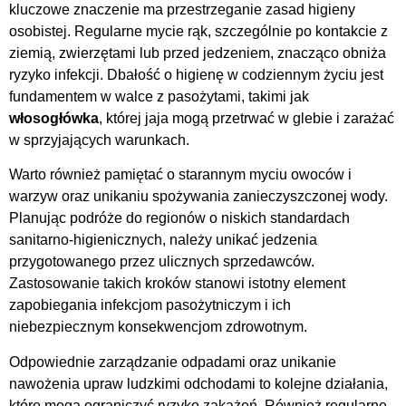
kluczowe znaczenie ma przestrzeganie zasad higieny
osobistej. Regularne mycie rąk, szczególnie po kontakcie z
ziemią, zwierzętami lub przed jedzeniem, znacząco obniża
ryzyko infekcji. Dbałość o higienę w codziennym życiu jest
fundamentem w walce z pasożytami, takimi jak
włosogłówka
, której jaja mogą przetrwać w glebie i zarażać
w sprzyjających warunkach.
Warto również pamiętać o starannym myciu owoców i
warzyw oraz unikaniu spożywania zanieczyszczonej wody.
Planując podróże do regionów o niskich standardach
sanitarno-higienicznych, należy unikać jedzenia
przygotowanego przez ulicznych sprzedawców.
Zastosowanie takich kroków stanowi istotny element
zapobiegania infekcjom pasożytniczym i ich
niebezpiecznym konsekwencjom zdrowotnym.
Odpowiednie zarządzanie odpadami oraz unikanie
nawożenia upraw ludzkimi odchodami to kolejne działania,
które mogą ograniczyć ryzyko zakażeń. Również regularne