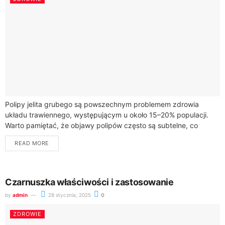
Polipy jelita grubego są powszechnym problemem zdrowia
układu trawiennego, występującym u około 15–20% populacji.
Warto pamiętać, że objawy polipów często są subtelne, co
sprawia, że mogą być odkrywane przypadkowo podczas...
READ MORE
Czarnuszka właściwości i zastosowanie
by
admin
28 stycznia, 2025
0
ZDROWIE