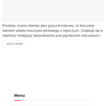
Prostata, znana również jako gruczoł krokowy, to kluczowy
element układu moczowo-płciowego u mężczyzn. Znajduje się w
miednicy mniejszej, bezpośrednio pod pęcherzem moczowym i
w bliskiej odległości od przedniej ściany odbytu....
READ MORE
Menu