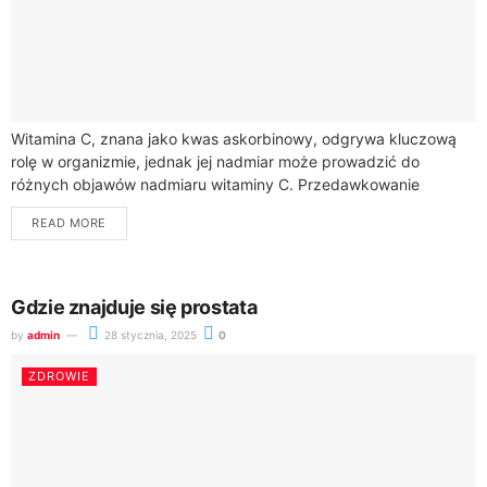
Witamina C, znana jako kwas askorbinowy, odgrywa kluczową
rolę w organizmie, jednak jej nadmiar może prowadzić do
różnych objawów nadmiaru witaminy C. Przedawkowanie
witaminy C jest rzadkie, gdyż większość osób...
READ MORE
Gdzie znajduje się prostata
by
admin
28 stycznia, 2025
0
ZDROWIE