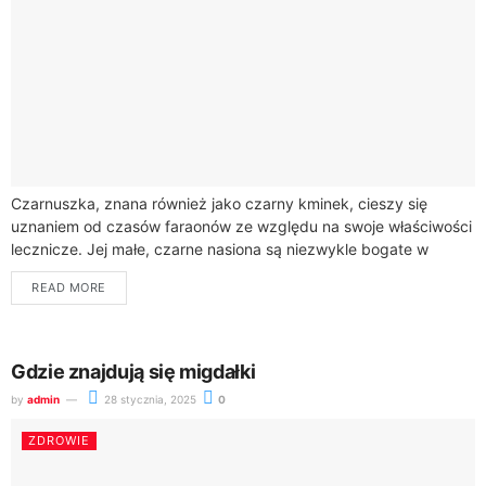
Czarnuszka, znana również jako czarny kminek, cieszy się
uznaniem od czasów faraonów ze względu na swoje właściwości
lecznicze. Jej małe, czarne nasiona są niezwykle bogate w
składniki odżywcze, w tym...
READ MORE
Gdzie znajdują się migdałki
by
admin
28 stycznia, 2025
0
ZDROWIE